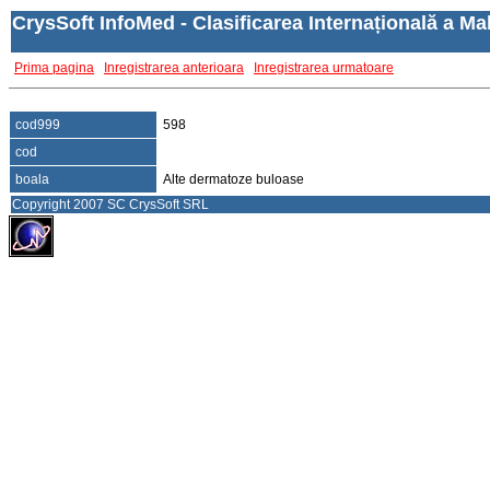
CrysSoft InfoMed - Clasificarea Internațională a Mal
Prima pagina
Inregistrarea anterioara
Inregistrarea urmatoare
cod999
598
cod
boala
Alte dermatoze buloase
Copyright 2007 SC CrysSoft SRL